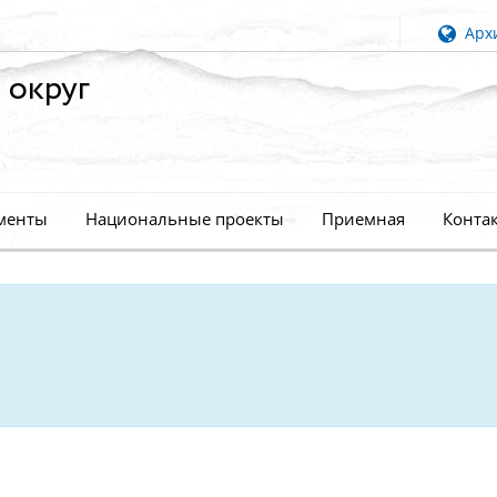
Архи
 округ
менты
Национальные проекты
Приемная
Конта