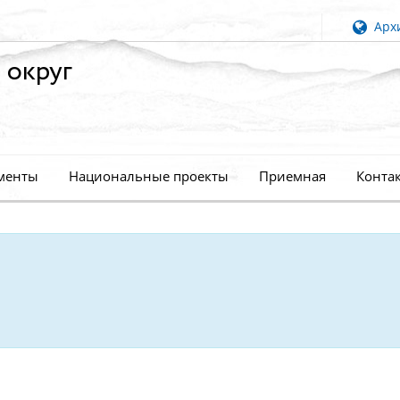
Архи
 округ
менты
Национальные проекты
Приемная
Конта