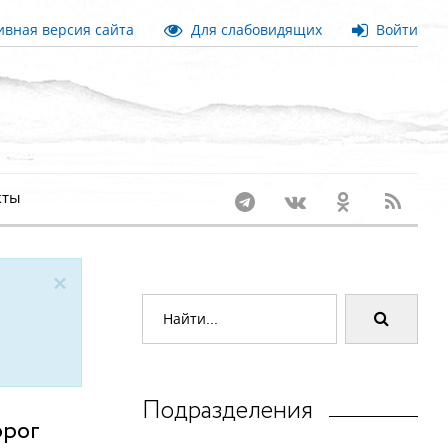
вная версия сайта
Для слабовидящих
Войти
кты
×
Подразделения
орог