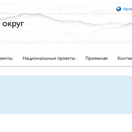
Архи
 округ
менты
Национальные проекты
Приемная
Конта