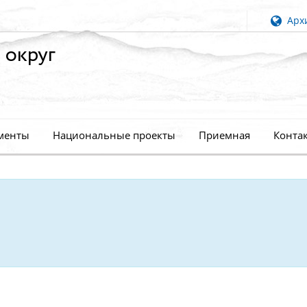
Архи
 округ
менты
Национальные проекты
Приемная
Конта