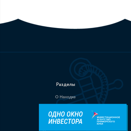
Разделы
О Находке
Администрация
События
Документы