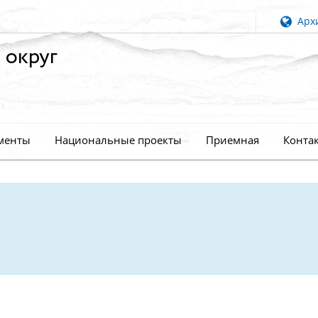
Архи
 округ
менты
Национальные проекты
Приемная
Конта