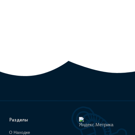
Разделы
О Находке