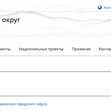
Архи
 округ
менты
Национальные проекты
Приемная
Конта
инского городского округа