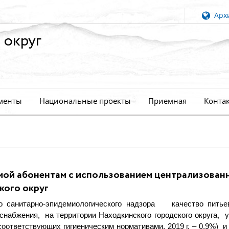
Архи
 округ
менты
Национальные проекты
Приемная
Конта
емой абонентам с использованием централизован
кого округ
ого санитарно-эпидемиологического надзора качество пить
снабжения, на территории Находкинского городского округа,
 соответствующих гигиеническим нормативами, 2019 г. – 0,9%) и