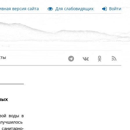
вная версия сайта
Для слабовидящих
Войти
кты
ных
евой воды в
 улучшилось
 санитарно-