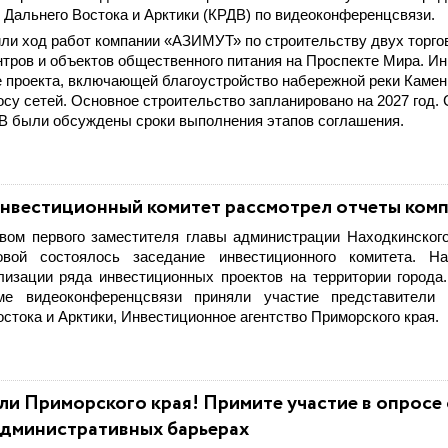
 Дальнего Востока и Арктики (КРДВ) по видеоконференцсвязи.
ли ход работ компании «АЗИМУТ» по строительству двух торго
тров и объектов общественного питания на Проспекте Мира. И
 проекта, включающей благоустройство набережной реки Каменк
осу сетей. Основное строительство запланировано на 2027 год. 
В были обсуждены сроки выполнения этапов соглашения.
нвестиционный комитет рассмотрел отчеты ком
вом первого заместителя главы администрации Находкинского
вой состоялось заседание инвестиционного комитета. 
лизации ряда инвестиционных проектов на территории города
е видеоконференцсвязи приняли участие представители 
остока и Арктики, Инвестиционное агентство Приморского края.
и Приморского края! Примите участие в опросе 
административных барьерах