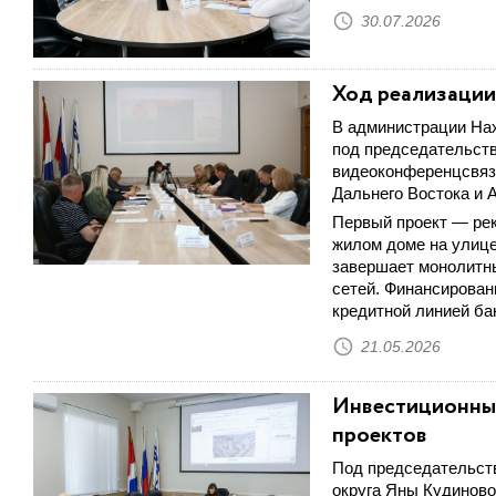
30.07.2026
Ход реализации
В администрации Нах
под председательств
видеоконференцсвяз
Дальнего Востока и А
Первый проект — рек
жилом доме на улице
завершает монолитны
сетей. Финансирован
кредитной линией ба
21.05.2026
Инвестиционный
проектов
Под председательств
округа Яны Кудиново