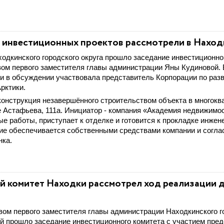
 инвестиционных проектов рассмотрели в Наход
одкинского городского округа прошло заседание инвестиционно
ом первого заместителя главы администрации Яны Кудиновой.
и в обсуждении участвовала представитель Корпорации по раз
рктики.
онструкция незавершённого строительством объекта в многокв
 Астафьева, 111а. Инициатор - компания «Академия недвижимо
е работы, приступает к отделке и готовится к прокладке инже
ие обеспечивается собственными средствами компании и согла
нка.
 комитет Находки рассмотрел ход реализации 
ом первого заместителя главы администрации Находкинского г
й прошло заседание инвестиционного комитета с участием пре