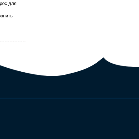
рос для
ранить