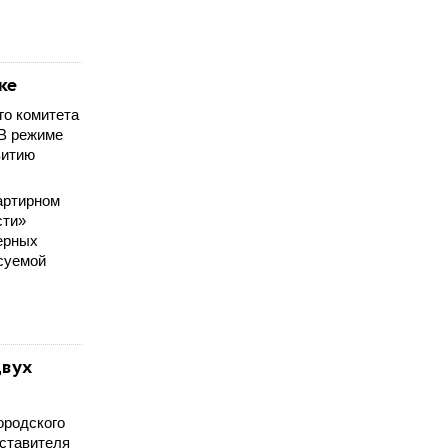
ке
го комитета
 В режиме
витию
артирном
сти»
нерных
суемой
двух
ородского
дставителя