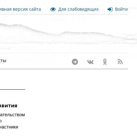
вная версия сайта
Для слабовидящих
Войти
кты
звития
дательством
ю
частники