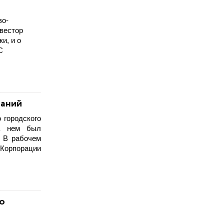
во-
нвестор
и, и о
С
паний
 городского
На нем был
. В рабочем
Корпорации
о