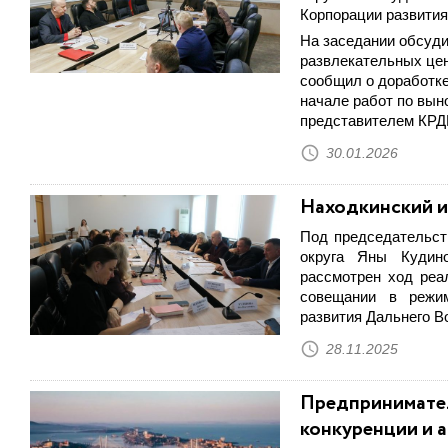
Корпорации развития
На заседании обсуди
развлекательных цен
сообщил о доработке
начале работ по вын
представителем КРД
30.01.2026
Находкинский и
Под председательст
округа Яны Кудино
рассмотрен ход реа
совещании в режим
развития Дальнего В
28.11.2025
Предпринимател
конкуренции и 