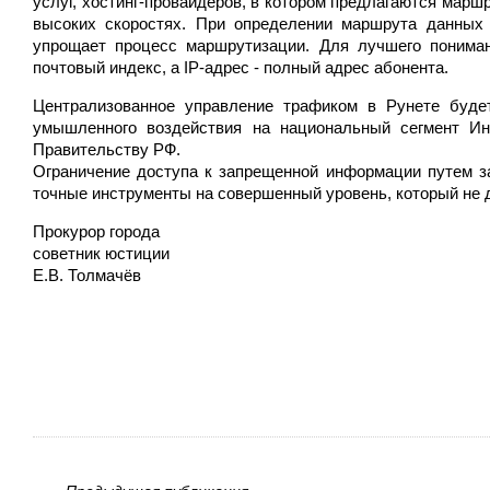
услуг, хостинг-провайдеров, в котором предлагаются мар
высоких скоростях. При определении маршрута данных 
упрощает процесс маршрутизации. Для лучшего пониман
почтовый индекс, а IP-адрес - полный адрес абонента.
Централизованное управление трафиком в Рунете буде
умышленного воздействия на национальный сегмент Инт
Правительству РФ.
Ограничение доступа к запрещенной информации путем з
точные инструменты на совершенный уровень, который не д
Прокурор города
советник юстиции
Е.В. Толмачёв