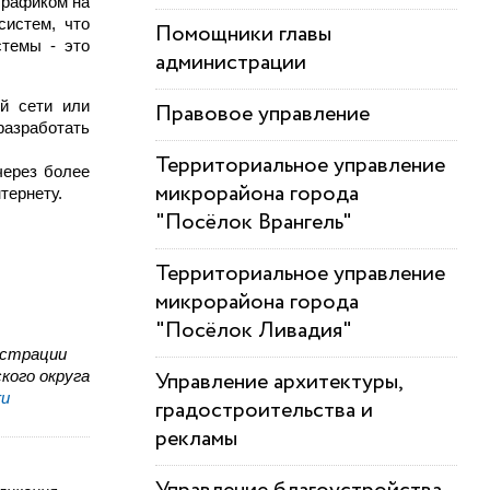
трафиком на
систем, что
Помощники главы
стемы - это
администрации
й сети или
Правовое управление
разработать
Территориальное управление
через более
микрорайона города
тернету.
"Посёлок Врангель"
Территориальное управление
микрорайона города
"Посёлок Ливадия"
истрации
кого округа
Управление архитектуры,
ru
градостроительства и
рекламы