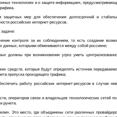
онных технологиях и о защите информации», предусматривающ
трафика.
м защитных мер для обеспечения долгосрочной и стабиль
ости российских интернет-ресурсов.
 задачи:
чение контроля за их соблюдением, то есть создание возм
ех данных, которыми обмениваются между собой россияне;
рых должны при возникновении угроз уметь централизованн
ских средств, которые будут определять источник передаваемо
рета пропуска проходящего трафика;
беспечить работу российских интернет-ресурсов в случае не
сти, операторов связи и владельцев технологических сетей п
и рунета.
ком». Это место, где объединены сети различных провайдеро