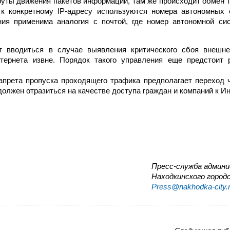
шруты движения пакетов информации, там же происходит обмен 
к конкретному IP-адресу используются номера автономных 
ия применима аналогия с почтой, где номер автономной си
т вводиться в случае выявления критического сбоя внешне
ернета извне. Порядок такого управления еще предстоит 
апрета пропуска проходящего трафика предполагает переход 
олжен отразиться на качестве доступа граждан и компаний к Ин
Пресс-служба админ
Находкинского городс
Press@nakhodka-city.