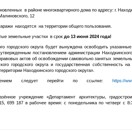
вленных в районе многоквартирного дома по адресу: г. Находк
Малиновского, 12
аражи находятся на территории общего пользования.
тые земельные участки в срок
до 13 июня 2024 года!
ородского округа будет вынуждена освободить указанные
 утвержденным постановлением администрации Находкинского
правовых актов об освобождении самовольно занятых земельны
ого городского округа и государственная собственность на
ерритории Находкинского городского округа».
ением следует перейти по ссылке:
https://w
нное учреждение «Департамент архитектуры, градострои
, 699 187 в рабочее время: с понедельника по четверг с 8:3