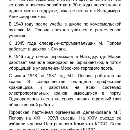
которая в поисках заработка в 30-е годы переезжала с
одного места на другое, пока не осела в с.Владимиро-
Александровском.
В 1943 году после учебы в школе по комсомольской
путевке М. Попова поехала учиться в ремесленное
училище.
С 1945 года слесарь-инструментальщик М. Попова
работает в шахтах г. Сучана.
В 1946 году семья переезжает в Находку, где Мария
работает вначале разнорабочей, официанткой, а потом
уборщицей в управлении Морского торгового порта.
С июля 1948 по 1987 год М.Г. Попова работала на
кране. В совершенстве овладела профессией
крановщика и работала на всех системах
электропортальных кранов, имеющихся в порту.
Одновременно несла на своих плечах огромный груз
общественной работы.
Городская партийная организация делегировала М.Г.
Попову на XXII - XXVI съезды. На XXIV съезде ее
избрали членом Центрального Комитета КПСС. Была
она и членом Приморского крайкома КПСС.