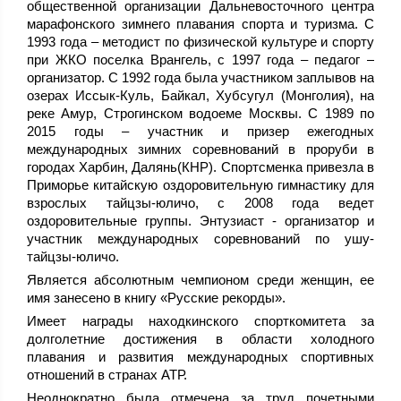
общественной организации Дальневосточного центра
марафонского зимнего плавания спорта и туризма. С
1993 года – методист по физической культуре и спорту
при ЖКО поселка Врангель, с 1997 года – педагог –
организатор. С 1992 года была участником заплывов на
озерах Иссык-Куль, Байкал, Хубсугул (Монголия), на
реке Амур, Строгинском водоеме Москвы. С 1989 по
2015 годы – участник и призер ежегодных
международных зимних соревнований в проруби в
городах Харбин, Далянь(КНР). Спортсменка привезла в
Приморье китайскую оздоровительную гимнастику для
взрослых тайцзы-юличо, с 2008 года ведет
оздоровительные группы. Энтузиаст - организатор и
участник международных соревнований по ушу-
тайцзы-юличо.
Является абсолютным чемпионом среди женщин, ее
имя занесено в книгу «Русские рекорды».
Имеет награды находкинского спорткомитета за
долголетние достижения в области холодного
плавания и развития международных спортивных
отношений в странах АТР.
Неоднократно была отмечена за труд почетными