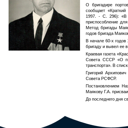
О бригадире портов
сообщает «Краткий 
1997. - С. 296): «
приспособление для
Метод бригады Маяк
годов бригада Маяко
В начале 60-х годов
бригаду и вывел ее 
Краевая газета «Кра
Совета СССР «О пр
транспорта». В списк
Григорий Архипович
Совета РСФСР.
Постановлением На
Маякову Г.А. присва
До последнего дня св