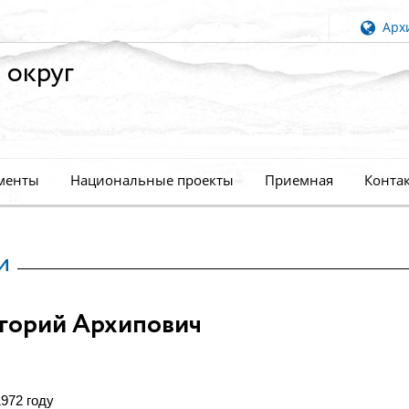
Архи
 округ
менты
Национальные проекты
Приемная
Конта
и
горий Архипович
972 году