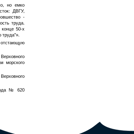
ко, но емко
сток: ДВГУ,
новшество -
ость труда.
 конце 50-х
 труда”».
в отстающую
а Верховного
м морского
 Верховного
года № 620