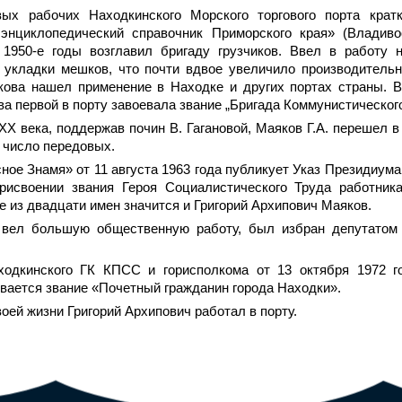
ых рабочих Находкинского Морского торгового порта крат
энциклопедический справочник Приморского края» (Владиво
В 1950-е годы возглавил бригаду грузчиков. Ввел в работу 
 укладки мешков, что почти вдвое увеличило производительн
ова нашел применение в Находке и других портах страны. В
ва первой в порту завоевала звание „Бригада Коммунистического
 XX века, поддержав почин В. Гагановой, Маяков Г.А. перешел 
в число передовых.
сное Знамя» от 11 августа 1963 года публикует Указ Президиум
исвоении звания Героя Социалистического Труда работника
е из двадцати имен значится и Григорий Архипович Маяков.
 вел большую общественную работу, был избран депутатом
ходкинского ГК КПСС и горисполкома от 13 октября 1972 
ивается звание «Почетный гражданин города Находки».
оей жизни Григорий Архипович работал в порту.