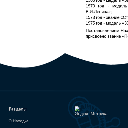
1966 год - медаль «
1970 год - медаль
В.И.Ленина»;
1973 год - звание «С
1975 год - медаль «3
Постановлением Нахо
присвоено звание «П
Разделы
О Находке