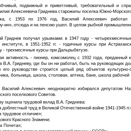
ыбчивый, подвижный и приветливый, требовательный и спра
силия Алексеевича Гриднева старожилы поселка Южно-Морского
ка, с 1953 по 1976 год, Василий Алексеевич работал 
у-ин», отсюда и на пенсию ушел. В целом рыбной промышленн
й Гриднев получал урывками: в 1947 году - четырехмесячны
институте, в 1951-1952 гг. - годичные курсы при Астрахан
ду - трехмесячные курсы при Дальрыбвтузе.
ая активность - пионер, комсомолец с 1932 года, преданный 
а В.А. Гридневу, где бы он ни работал, быть на руководящих д
 его руководстве строится целый ряд объектов культурно-
ника, больница, школа, столовая, аптека, баня, школа рабочей
г. Василий Алексеевич неоднократно избирался депутатом На
ского поселкового Советов.
ву оценила трудовой вклад В.А. Гриднева:
а доблестный труд в Великой Отечественной войне 1941-1945 гг.
а трудовое отличие»;
дового Красного Знамени;
ак Почета»;