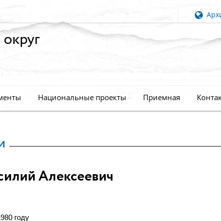
Архи
 округ
менты
Национальные проекты
Приемная
Конта
и
силий Алексеевич
980 году