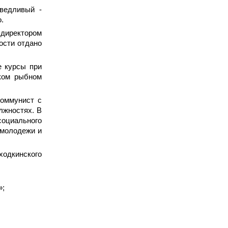
ведливый -
.
директором
ости отдано
е курсы при
ском рыбном
коммунист с
олжностях. В
социального
 молодежи и
ходкинского
»;