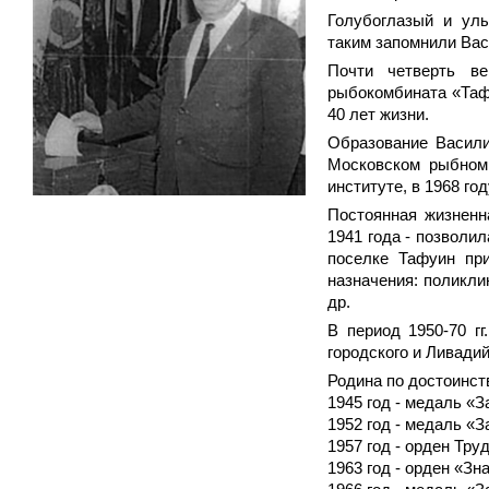
Голубоглазый и ул
таким запомнили Ва
Почти четверть ве
рыбокомбината «Таф
40 лет жизни.
Образование Васили
Московском рыбном 
институте, в 1968 го
Постоянная жизненн
1941 года - позволил
поселке Тафуин при
назначения: поликли
др.
В период 1950-70 г
городского и Ливадий
Родина по достоинст
1945 год - медаль «З
1952 год - медаль «З
1957 год - орден Тру
1963 год - орден «Зн