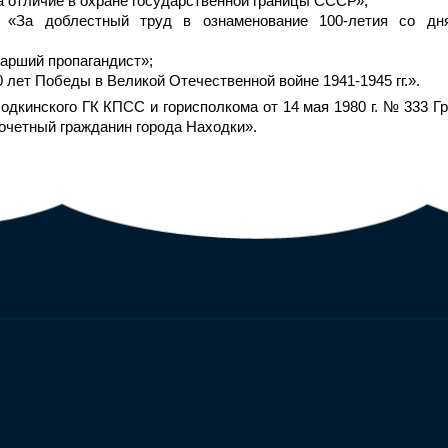
За отличие в охране государственной границы СССР»;
 «За доблестный труд в ознаменование 100-летия со дн
тарший пропагандист»;
0 лет Победы в Великой Отечественной войне 1941-1945 гг.».
дкинского ГК КПСС и горисполкома от 14 мая 1980 г. № 333 Гр
очетный гражданин города Находки».