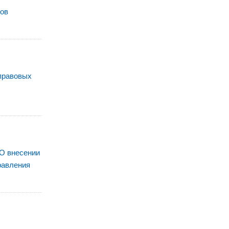
ков
правовых
«О внесении
равления