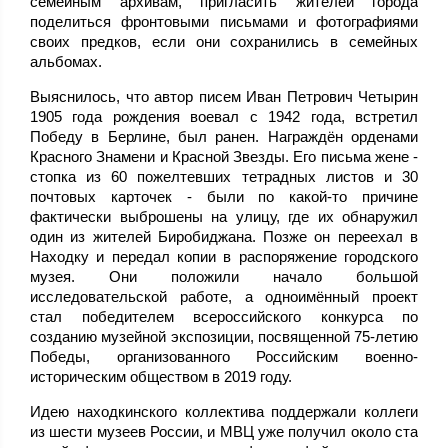
семейным архивам, пригласить жителей города
поделиться фронтовыми письмами и фотографиями
своих предков, если они сохранились в семейных
альбомах.
Выяснилось, что автор писем Иван Петрович Четырин
1905 года рождения воевал с 1942 года, встретил
Победу в Берлине, был ранен. Награждён орденами
Красного Знамени и Красной Звезды. Его письма жене -
стопка из 60 пожелтевших тетрадных листов и 30
почтовых карточек - были по какой-то причине
фактически выброшены на улицу, где их обнаружил
один из жителей Биробиджана. Позже он переехал в
Находку и передал копии в распоряжение городского
музея. Они положили начало большой
исследовательской работе, а одноимённый проект
стал победителем всероссийского конкурса по
созданию музейной экспозиции, посвященной 75-летию
Победы, организованного Российским военно-
историческим обществом в 2019 году.
Идею находкинского коллектива поддержали коллеги
из шести музеев России, и МВЦ уже получил около ста