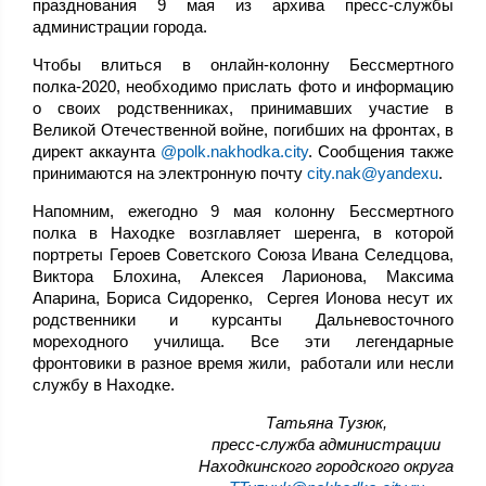
празднования 9 мая из архива пресс-службы
администрации города.
Чтобы влиться в онлайн-колонну Бессмертного
полка-2020, необходимо прислать фото и информацию
о своих родственниках, принимавших участие в
Великой Отечественной войне, погибших на фронтах, в
директ аккаунта
@polk.nakhodka.city
. Сообщения также
принимаются на электронную почту
city.nak@yandexu
.
Напомним, ежегодно 9 мая колонну Бессмертного
полка в Находке возглавляет шеренга, в которой
портреты Героев Советского Союза Ивана Селедцова,
Виктора Блохина, Алексея Ларионова, Максима
Апарина, Бориса Сидоренко, Сергея Ионова несут их
родственники и курсанты Дальневосточного
мореходного училища. Все эти легендарные
фронтовики в разное время жили, работали или несли
службу в Находке.
,Татьяна Тузюк
пресс-служба администрации
Находкинского городского округа