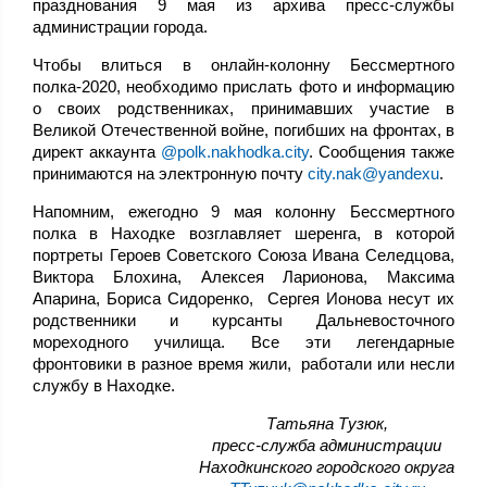
празднования 9 мая из архива пресс-службы
администрации города.
Чтобы влиться в онлайн-колонну Бессмертного
полка-2020, необходимо прислать фото и информацию
о своих родственниках, принимавших участие в
Великой Отечественной войне, погибших на фронтах, в
директ аккаунта
@polk.nakhodka.city
. Сообщения также
принимаются на электронную почту
city.nak@yandexu
.
Напомним, ежегодно 9 мая колонну Бессмертного
полка в Находке возглавляет шеренга, в которой
портреты Героев Советского Союза Ивана Селедцова,
Виктора Блохина, Алексея Ларионова, Максима
Апарина, Бориса Сидоренко, Сергея Ионова несут их
родственники и курсанты Дальневосточного
мореходного училища. Все эти легендарные
фронтовики в разное время жили, работали или несли
службу в Находке.
,Татьяна Тузюк
пресс-служба администрации
Находкинского городского округа