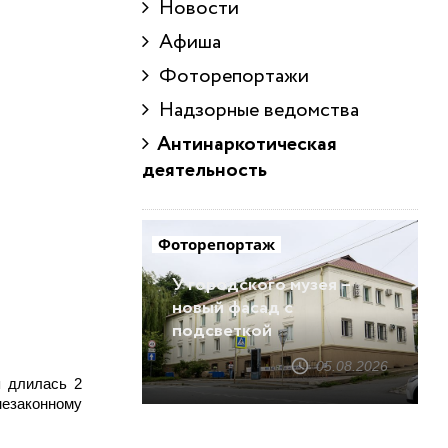
Новости
Афиша
Фоторепортажи
Надзорные ведомства
Антинаркотическая
деятельность
Фоторепортаж
У городского музея –
новый фасад с
подсветкой
05.08.2026
я длилась 2
незаконному