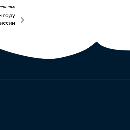
 статья
м году
миссии