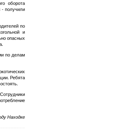
го оборота
 - получили
одителей по
огольной и
ьно опасных
а.
ми по делам
ркотических
ции. Ребята
остоять.
 Сотрудники
потребление
оду Находке