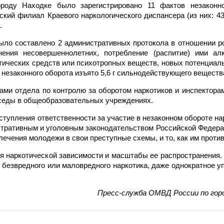
оду Находке было зарегистрировано 11 фактов незаконно
ский филиал Краевого наркологического диспансера (из них: 43
.
ыло составлено 2 административных протокола в отношении р
ения несовершеннолетних, потребление (распитие) ими алк
тических средств или психотропных веществ, новых потенциал
незаконного оборота изъято 5,6 г сильнодействующего веществ
ами отдела по контролю за оборотом наркотиков и инспектора
седы в общеобразовательных учреждениях.
тупления ответственности за участие в незаконном обороте на
стративным и уголовным законодательством Российской Федера
ечения молодежи в свои преступные схемы, и то, как им против
я наркотической зависимости и масштабы ее распространения.
о безвредного или маловредного наркотика, даже однократное у
Пресс-служба ОМВД России по гор