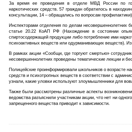
За время ее проведения в отделе МВД России по гор
наркотических средств. 57 граждан обратилось в находкин
консультации, 14 – обращались по вопросам профилактики)
Инспекторами отделения по делам несовершеннолетних б
статье 20.22 КоАП РФ (Нахождение в состоянии опьян
спиртосодержащей продукции либо потребление ими нарко
психоактивных веществ или одурманивающих веществ). Из 
В рамках акции «Сообщи, где торгуют смертью» сотрудник
несовершеннолетних проведены тематические лекции и бе
Полицейские проинформировали школьников о возрасте нас
средств и психотропных веществ в соответствии с админи
узнали, какие уловки используют злоумышленники для вовл
Также были рассмотрены различные аспекты возникновени
ведомства разъяснили участникам акции, что нет ни одног
запрещенного вещества приводит к зависимости.