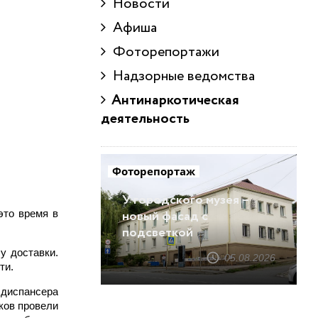
Новости
Афиша
Фоторепортажи
Надзорные ведомства
Антинаркотическая
деятельность
Фоторепортаж
У городского музея –
это время в
новый фасад с
подсветкой
у доставки.
05.08.2026
сти.
 диспансера
ков провели