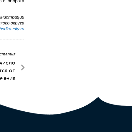
ого оборота
инистрации
кого округа
odka-city.ru
 статья
 число
тся от
ечения