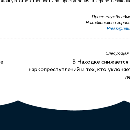
ловную ответственность за преступления в сфере незаконн
Пресс-служба адм
Находкинского городс
Press@nakh
Следующая
ке
В Находке снижается
наркопреступлений и тех, кто уклоняе
л