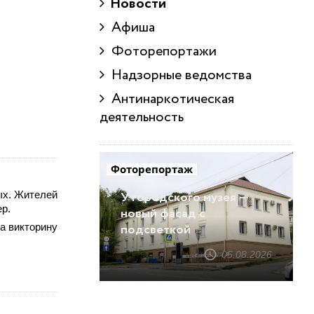
Новости
Афиша
Фоторепортажи
Надзорные ведомства
Антинаркотическая
деятельность
Фоторепортаж
У городского музея –
ых. Жителей
р.
новый фасад с
подсветкой
на викторину
05.08.2026