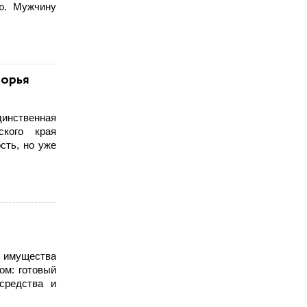
ю. Мужчину
морья
динственная
ского края
сть, но уже
е имущества
ом: готовый
 средства и