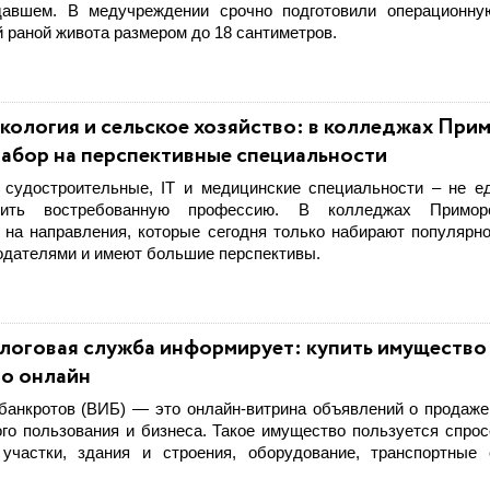
давшем. В медучреждении срочно подготовили операционну
 раной живота размером до 18 сантиметров.
кология и сельское хозяйство: в колледжах При
абор на перспективные специальности
 судостроительные, IT и медицинские специальности – не е
чить востребованную профессию. В колледжах Примор
 на направления, которые сегодня только набирают популярно
одателями и имеют большие перспективы.
логовая служба информирует: купить имущество
о онлайн
банкротов (ВИБ) — это онлайн-витрина объявлений о продаж
го пользования и бизнеса. Такое имущество пользуется спрос
участки, здания и строения, оборудование, транспортные