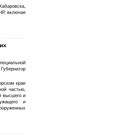
Хабаровска,
НР, включая
их
специальной
 Губернатор
орском крае
ной частью,
й высшего и
лужащего и
Вооруженных