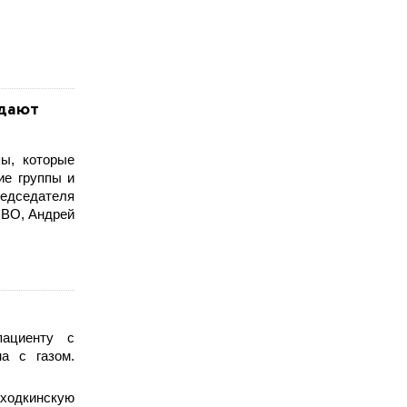
здают
ы, которые
ие группы и
едседателя
СВО, Андрей
пациенту с
а с газом.
аходкинскую