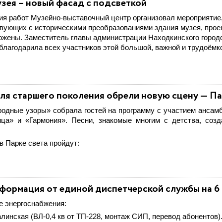
зея – новый фасад с подсветкой
я работ Музейно-выставочный центр организовал мероприятие,
вующих с историческими преобразованиями здания музея, прое
жены. Заместитель главы администрации Находкинского городс
благодарила всех участников этой большой, важной и трудоём
для старшего поколения обрели новую сцену — Па
родные узоры» собрала гостей на программу с участием ансам
ца» и «Гармония». Песни, знакомые многим с детства, соз
 Парке света пройдут:
формация от единой диспетчерской службы на 6 
е энергоснабжения:
халинская (ВЛ-0,4 кв от ТП-228, монтаж СИП, перевод абонентов)