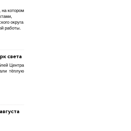
 на котором
ктами,
кого округа
кой работы.
рк света
блей Центра
дали тёплую
августа
.