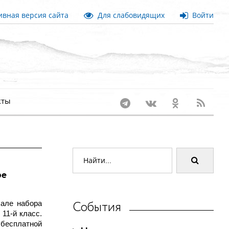
вная версия сайта
Для слабовидящих
Войти
кты
ре
События
чале набора
11-й класс.
 бесплатной