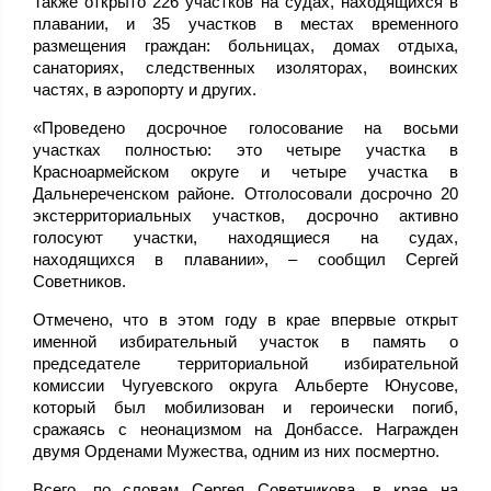
Также открыто 226 участков на судах, находящихся в
плавании, и 35 участков в местах временного
размещения граждан: больницах, домах отдыха,
санаториях, следственных изоляторах, воинских
частях, в аэропорту и других.
«Проведено досрочное голосование на восьми
участках полностью: это четыре участка в
Красноармейском округе и четыре участка в
Дальнереченском районе. Отголосовали досрочно 20
экстерриториальных участков, досрочно активно
голосуют участки, находящиеся на судах,
находящихся в плавании», – сообщил Сергей
Советников.
Отмечено, что в этом году в крае впервые открыт
именной избирательный участок в память о
председателе территориальной избирательной
комиссии Чугуевского округа Альберте Юнусове,
который был мобилизован и героически погиб,
сражаясь с неонацизмом на Донбассе. Награжден
двумя Орденами Мужества, одним из них посмертно.
Всего, по словам Сергея Советникова, в крае на