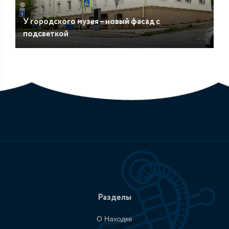
У городского музея – новый фасад с
подсветкой
Разделы
О Находке