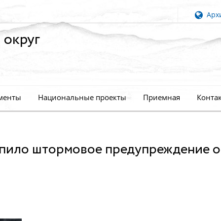
Архи
 округ
менты
Национальные проекты
Приемная
Конта
упило штормовое предупреждение о