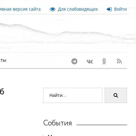
вная версия сайта
Для слабовидящих
Войти
кты
б
События