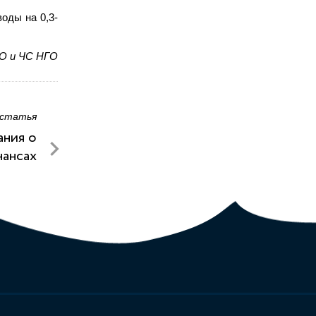
оды на 0,3-
ГО и ЧС НГО
 статья
ания о
нансах