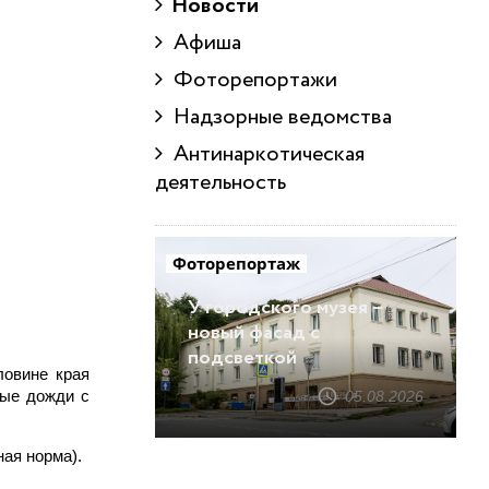
Новости
Афиша
Фоторепортажи
Надзорные ведомства
Антинаркотическая
деятельность
Фоторепортаж
У городского музея –
новый фасад с
подсветкой
ловине края
ные дожди с
05.08.2026
ная норма).