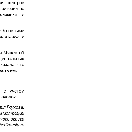
ия центров
рриторий по
кономики и
. Основными
олотари» и
ы Мягких об
ациональных
казала, что
ств нет.
й с учетом
началах.
ия Глухова,
министрации
кого округа
odka-city.ru