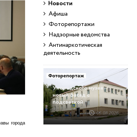
Новости
Афиша
Фоторепортажи
Надзорные ведомства
Антинаркотическая
деятельность
Фоторепортаж
У городского музея –
новый фасад с
подсветкой
05.08.2026
лавы города