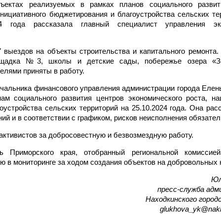
ъектах реализуемых в рамках планов социального развит
инициативного бюджетирования и благоустройства сельских те
4 года рассказала главный специалист управления э
7 выездов на объекты строительства и капитального ремонта
ощадка №3, школы и детские сады, побережье озера «З
елями приняты в работу.
чальника финансового управления администрации города Елен
ам социального развития центров экономического роста, н
устройства сельских территорий на 25.10.2024 года. Она расс
й и в соответствии с графиком, рисков неисполнения обязатель
активистов за добросовестную и безвозмездную работу.
 Приморского края, отобранный региональной комиссие
ю в мониторинге за ходом создания объектов на добровольных 
Юл
пресс-служба ад
Находкинского городс
glukhova_yk@nakh