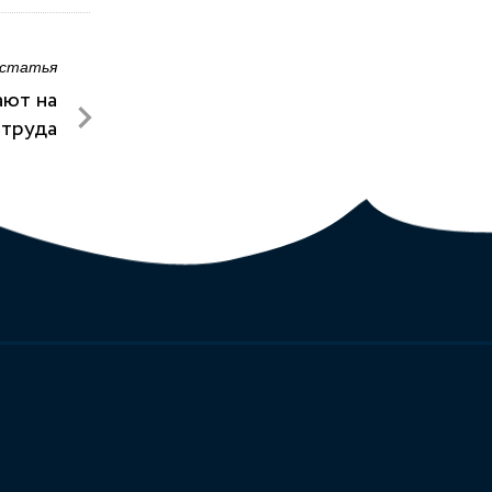
 статья
ают на
 труда