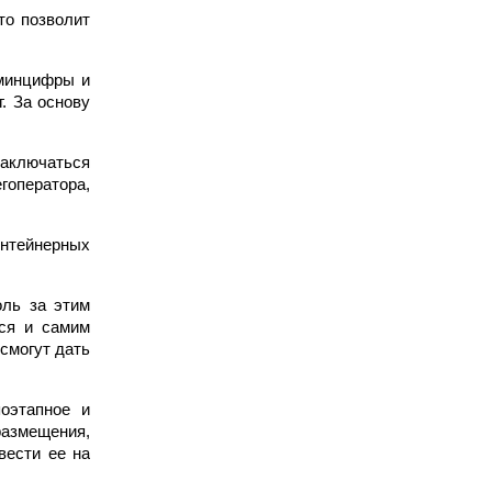
то позволит
 минцифры и
. За основу
заключаться
гоператора,
онтейнерных
оль за этим
ься и самим
смогут дать
оэтапное и
размещения,
вести ее на