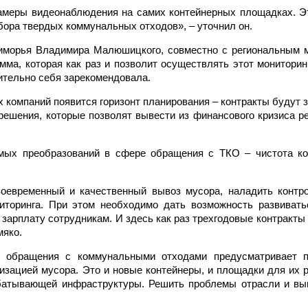
камеры видеонаблюдения на самих контейнерных площадках. Э
бора твердых коммунальных отходов», – уточнил он.
иморья Владимира Малюшицкого, совместно с региональным
а, которая как раз и позволит осуществлять этот мониторинг
жительно себя зарекомендовала.
х компаний появится горизонт планирования – контракты будут 
решения, которые позволят вывести из финансового кризиса ре
имых преобразований в сфере обращения с ТКО – чистота к
оевременный и качественный вывоз мусора, наладить контр
иторинга. При этом необходимо дать возможность развиват
зарплату сотрудникам. И здесь как раз трехгодовые контракты 
мяко.
 обращения с коммунальными отходами предусматривает п
изацией мусора. Это и новые контейнеры, и площадки для их 
абатывающей инфраструктуры. Решить проблемы отрасли и вы