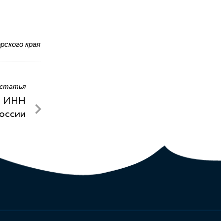
рского края
 статья
ли ИНН
оссии