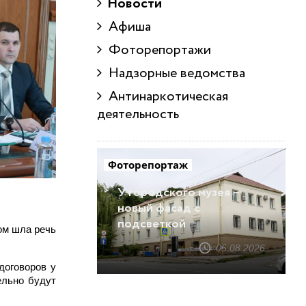
Новости
Афиша
Фоторепортажи
Надзорные ведомства
Антинаркотическая
деятельность
Фоторепортаж
У городского музея –
новый фасад с
подсветкой
том шла речь
05.08.2026
договоров у
ельно будут