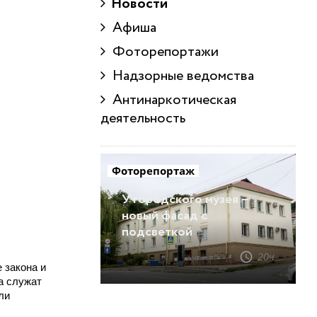
Новости
Афиша
Фоторепортажи
Надзорные ведомства
Антинаркотическая
деятельность
Фоторепортаж
У городского музея –
новый фасад с
подсветкой
20ч
 закона и
а служат
ли