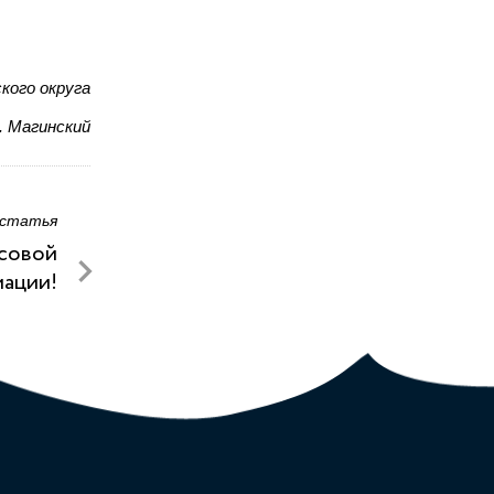
кого округа
. Магинский
 статья
ссовой
ации!