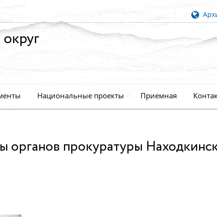
Архи
 округ
менты
Национальные проекты
Приемная
Конта
ны органов прокуратуры Находкинс