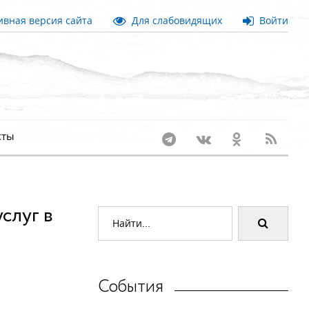
вная версия сайта
Для слабовидящих
Войти
кты
слуг в
События