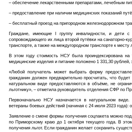
– обеспечение лекарственными препаратами, лечебным пи
– предоставление при наличии медицинских показаний путё
– бесплатный проезд на пригородном железнодорожном тран
Граждане, имеющие I группу инвалидности, и дети 
сопровождающего их лица второй путёвки на санаторно-ку
транспорте, а также на междугородном транспорте к месту 
В этом году стоимость НСУ была проиндексирована на 9
медицинские изделия и питание положено 1 331,30 рублей, з
«Любой получатель может выбрать форму предоставле
гражданин должен предварительно просчитать, что будет 
натуральном виде предоставляются в объёме, не ограни
льготнику», – отметила руководитель отделения СФР по П
Первоначально НСУ назначается в натуральном виде. 
ветераны боевых действий (начиная с 24 июля 2023 года): 
Заявление о смене формы получения соцпакета можно пода
по Приморскому краю до 1 октября текущего года. В эт
получения льгот. Если гражданин желает сохранить сущес