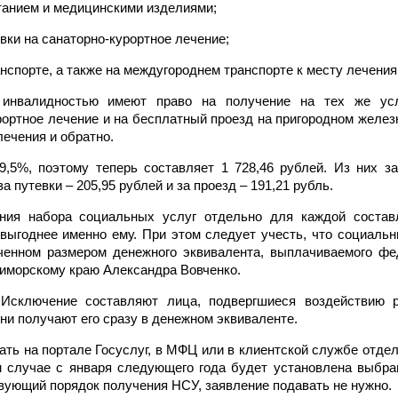
танием и медицинскими изделиями;
вки на санаторно-курортное лечение;
спорте, а также на междугороднем транспорте к месту лечения 
с инвалидностью имеют право на получение на тех же ус
рортное лечение и на бесплатный проезд на пригородном желе
лечения и обратно.
,5%, поэтому теперь составляет 1 728,46 рублей. Из них за
а путевки – 205,95 рублей и за проезд – 191,21 рубль.
ния набора социальных услуг отдельно для каждой состав
выгоднее именно ему. При этом следует учесть, что социальн
ченном размером денежного эквивалента, выплачиваемого ф
риморскому краю Александра Вовченко.
Исключение составляют лица, подвергшиеся воздействию р
они получают его сразу в денежном эквиваленте.
ть на портале Госуслуг, в МФЦ или в клиентской службе отде
ом случае с января следующего года будет установлена выбр
твующий порядок получения НСУ, заявление подавать не нужно.