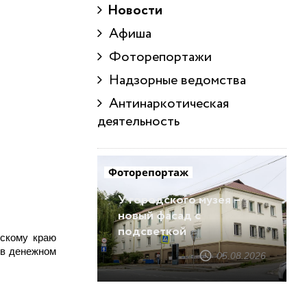
Новости
Афиша
Фоторепортажи
Надзорные ведомства
Антинаркотическая
деятельность
Фоторепортаж
У городского музея –
новый фасад с
подсветкой
рскому краю
 в денежном
05.08.2026