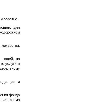
и обратно.
ловиях для
знодорожном
 лекарства,
ляющей, но
ые услуги в
едеральному
адиации, и
ления фонда
анная форма