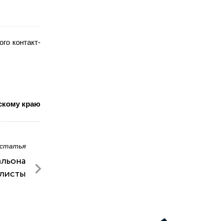
го контакт-
скому краю
 статья
альона
листы