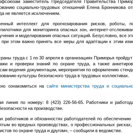
офсоюзам заместитель Председателя Правительства Приморс
рованию социально-трудовых отношений Елена Бронникова от
да не является исключением.
венный интеллект для прогнозирования рисков, роботы, 
пилотники для мониторинга опасных зон, интернет-отслежива
учения и моделирования опасных ситуаций. Безусловно, все эт
 при этом важно принять все меры для адаптации к этим изм
храны труда с 1 по 30 апреля в организациях Приморья пройду
ажи и проверки знаний по охране труда, а также анкетиро
осам ведения документации, мероприятия по оформлению стендо
рованию культуры безопасного труда в трудовых коллективах.
жно ознакомиться на
сайте министерства труда и социальн
ая линия по номеру: 8 (423) 226-56-65. Работники и работод
безопасности на производстве.
ах работников и обязанностях работодателей по обеспечению
нятым во вредных производствах, о профессиональных рисках,
истов по охране труда и другом», – сообщили в ведомстве.