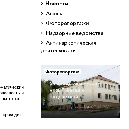
Новости
Афиша
Фоторепортажи
Надзорные ведомства
Антинаркотическая
деятельность
Фоторепортаж
У городского музея –
ематический
новый фасад с
опасность и
подсветкой
осам охраны
05.08.2026
 проходить