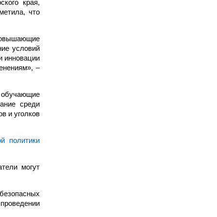
кого края,
метила, что
повышающие
ние условий
и инновации
енениям», –
т обучающие
вание среди
в и уголков
ой политики
атели могут
 безопасных
 проведении