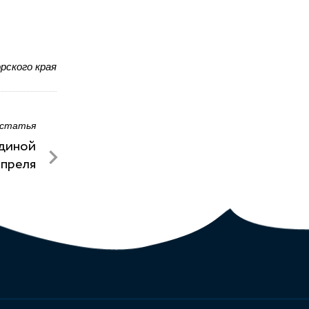
рского края
 статья
единой
апреля