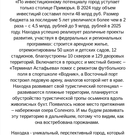
«По инвестиционному потенциалу город уступает
только столице Приморья. В 2024 году объем
инвестиций составил почти 48 млрд руб. Размер
бюджета за последние 5 лет увеличился более чем в 2
раза – с 4,5 млрд. рублей до 9 млрд. рублей в 2025
году. Находка успешно реализует различные проекты
развития, участвуя в федеральных и региональных
программах: строится арендное жилье,
отремонтированы 50 школ и детских садов, 12
стадионов, благоустроены 10 скверов и 129 дворовых
территорий. Включается в процесс и местный бизнес –
«Терминал Астафьева» помог с ремонтом футбольного
поля в спортшколе «Водник», а Восточный порт
построил ледовую арену, аналогов которой нет в крае.
Находка развивает свой туристический потенциал –
развиваются пляжные территории, планируется
обустройство туристической тропы осьминога вдоль
живописных бухт. Появилось новое место притяжения
– набережная озера Соленого. И мы будем развивать
эту территорию в дальнейшем, потому что видим, как
она востребована горожанами.
Находка - уникальный, перспективный город, который