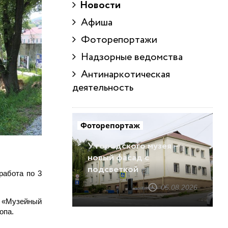
Новости
Афиша
Фоторепортажи
Надзорные ведомства
Антинаркотическая
деятельность
Фоторепортаж
У городского музея –
новый фасад с
подсветкой
работа по 3
05.08.2026
а «Музейный
опа.