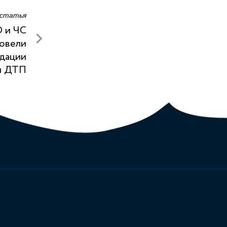
 статья
О и ЧС
ровели
идации
й ДТП