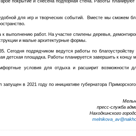
арое покрытие и снесена подпорная стена. Работы планируют 
удобной для игр и творческих событий. Вместе мы сможем бл
ространство.
 к выполнению работ. На участке спилены деревья, демонтиро
нструкции и малые архитектурные формы.
5. Сегодня подрядчиком ведутся работы по благоустройству 
ая детская площадка. Работы планируется завершить к концу 
омфортные условия для отдыха и расширит возможности дл
 запущен в 2021 году по инициативе губернатора Приморского
Мельн
пресс-служба ад
Находкинского городс
melnikova_av@nakho