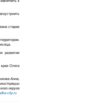
закончить к
агоустроить
вана старая
территории.
месяца.
я развития
 края Олега
икова Анна,
министрации
кого округа
dka-city.ru