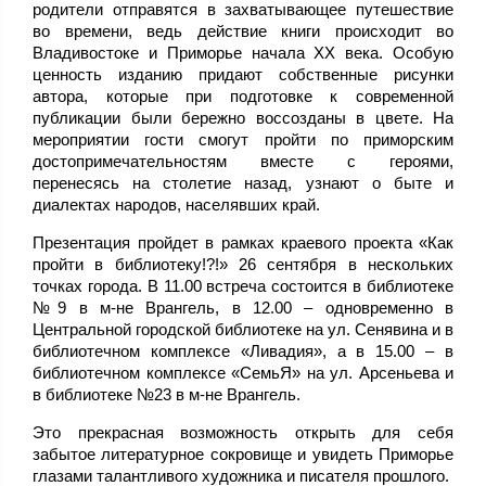
родители отправятся в захватывающее путешествие
во времени, ведь действие книги происходит во
Владивостоке и Приморье начала XX века. Особую
ценность изданию придают собственные рисунки
автора, которые при подготовке к современной
публикации были бережно воссозданы в цвете. На
мероприятии гости смогут пройти по приморским
достопримечательностям вместе с героями,
перенесясь на столетие назад, узнают о быте и
диалектах народов, населявших край.
Презентация пройдет в рамках краевого проекта «Как
пройти в библиотеку!?!» 26 сентября в нескольких
точках города. В 11.00 встреча состоится в библиотеке
№9 в м-не Врангель, в 12.00 – одновременно в
Центральной городской библиотеке на ул. Сенявина и в
библиотечном комплексе «Ливадия», а в 15.00 – в
библиотечном комплексе «СемьЯ» на ул. Арсеньева и
в библиотеке №23 в м-не Врангель.
Это прекрасная возможность открыть для себя
забытое литературное сокровище и увидеть Приморье
глазами талантливого художника и писателя прошлого.