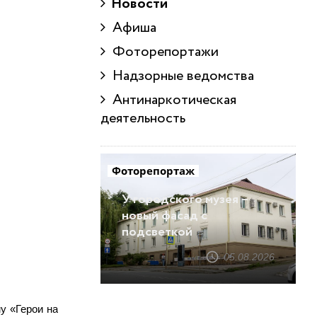
Новости
Афиша
Фоторепортажи
Надзорные ведомства
Антинаркотическая
деятельность
Фоторепортаж
У городского музея –
новый фасад с
подсветкой
05.08.2026
у «Герои на