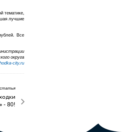
й тематике,
вшая лучшие
рублей. Все
инистрации
кого округа
odka-city.ru
 статья
аходки
 - 80!