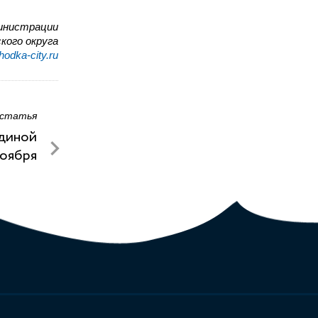
инистрации
кого округа
odka-city.ru
 статья
единой
ноября