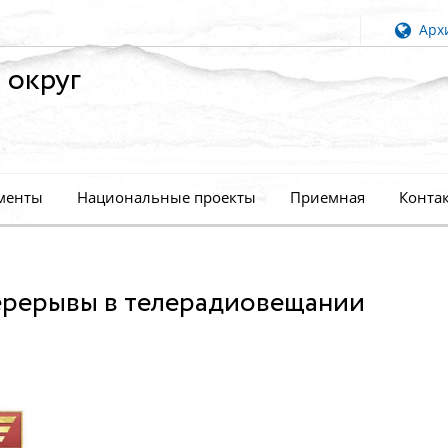
Архи
 округ
менты
Национальные проекты
Приемная
Конта
перерывы в телерадиовещании