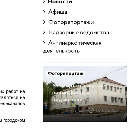
Новости
Афиша
Фоторепортажи
Надзорные ведомства
Антинаркотическая
деятельность
Фоторепортаж
У городского музея –
их работ на
новый фасад с
твляться на
подсветкой
телеканалов
05.08.2026
м городском