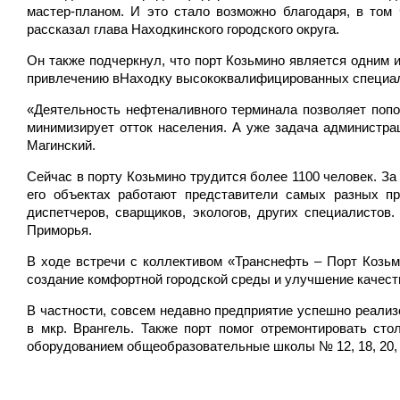
мастер-планом. И это стало возможно благодаря, в том
рассказал глава Находкинского городского округа.
Он также подчеркнул, что порт Козьмино является одним 
привлечению вНаходку высококвалифицированных специал
«Деятельность нефтеналивного терминала позволяет попо
минимизирует отток населения. А уже задача администр
Магинский.
Сейчас в порту Козьмино трудится более 1100 человек. З
его объектах работают представители самых разных пр
диспетчеров, сварщиков, экологов, других специалисто
Приморья.
В ходе встречи с коллективом «Транснефть – Порт Козь
создание комфортной городской среды и улучшение качест
В частности, совсем недавно предприятие успешно реализ
в мкр. Врангель. Также порт помог отремонтировать сто
оборудованием общеобразовательные школы № 12, 18, 20, 