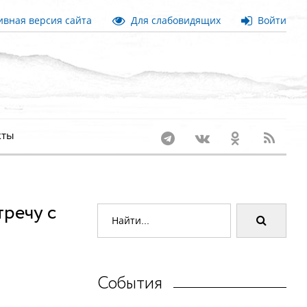
вная версия сайта
Для слабовидящих
Войти
кты
тречу с
События