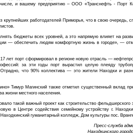
 числе, и вашему предприятию – ООО «Транснефть - Порт К
из крупнейших работодателей Приморья, что в свою очередь, с
истов.
лнять бюджеты всех уровней, а это напрямую влияет на разви
ации — обеспечить людям комфортную жизнь в городе», — от
а 17 лет порт сформировал в регионе новую отрасль — нефтепр
офессий: за эти годы порт вырастил целую плеяду трубоп
в. Отрадно, что 90% коллектива — это жители Находки и раз
мино» Тимур Магинский также отметил существенный вклад пр
ва жизни местного населения.
овало такой важный проект как строительство фельдшерского 
ловую в Центре содействия семейному устройству г. Находки
Находкинский гуманитарный колледж, Дом культуры пос. Вранг
Пресс-служба адм
Находкинского городс