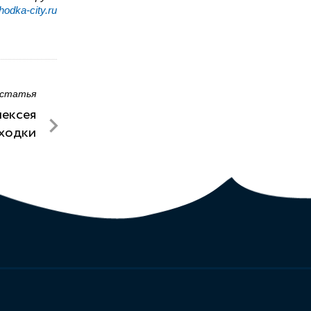
odka-city.ru
 статья
лексея
аходки