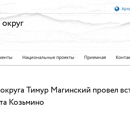
Архи
 округ
менты
Национальные проекты
Приемная
Конта
 округа Тимур Магинский провел вс
та Козьмино