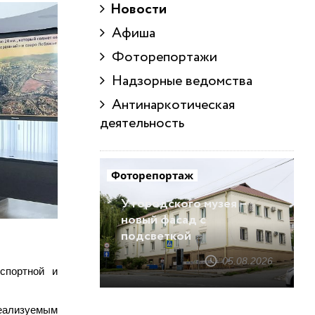
Новости
Афиша
Фоторепортажи
Надзорные ведомства
Антинаркотическая
деятельность
Фоторепортаж
У городского музея –
новый фасад с
подсветкой
05.08.2026
спортной и
реализуемым