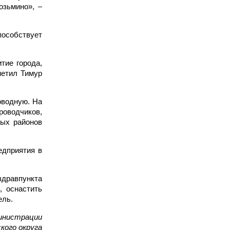
озьмино», –
пособствует
тие города,
метил Тимур
оводную. На
роводчиков,
ных районов
едприятия в
здравпункта
, оснастить
ель.
инистрации
кого округа