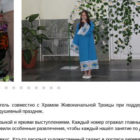
нгель совместно с Храмом Живоначальной Троицы при подде
ушевный праздник. ⁣
зыкой и яркими выступлениями. Каждый номер отражал главны
овили особенные развлечения, чтобы каждый нашёл занятие по д
вкус. Кто-то раскрыл художественный талант в росписи дерев