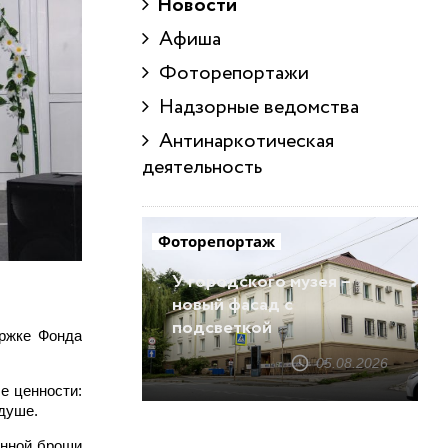
Новости
Афиша
Фоторепортажи
Надзорные ведомства
Антинаркотическая
деятельность
Фоторепортаж
У городского музея –
новый фасад с
подсветкой
ржке Фонда
05.08.2026
е ценности:
уше. ⁣
янной броши