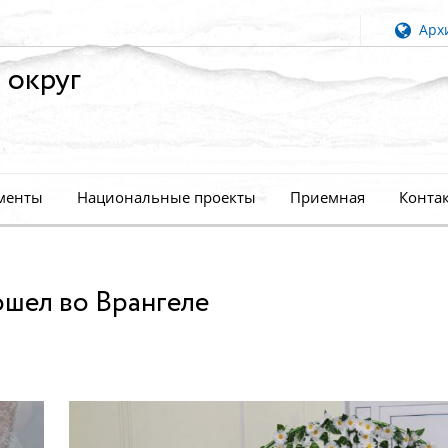
Архи
 округ
менты
Национальные проекты
Приемная
Конта
ошел во Врангеле