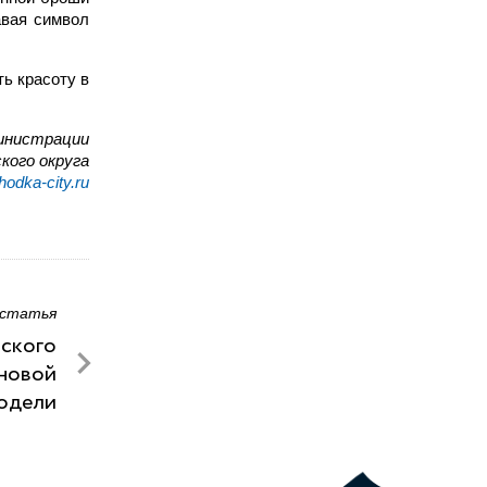
авая символ
ь красоту в
инистрации
кого округа
odka-city.ru
 статья
ского
 новой
одели