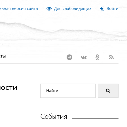
вная версия сайта
Для слабовидящих
Войти
кты
ности
События