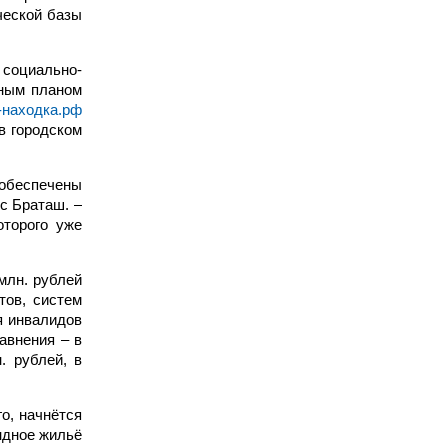
ческой базы
 социально-
сным планом
-находка.рф
в городском
 обеспечены
с Браташ. –
оторого уже
млн. рублей
тов, систем
я инвалидов
авнения – в
. рублей, в
о, начнётся
ндное жильё