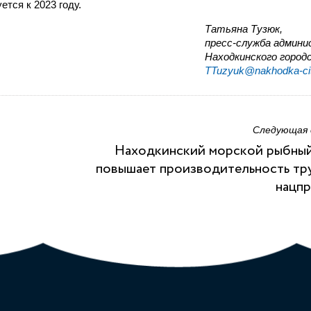
тся к 2023 году.
,Татьяна Тузюк
пресс-служба админ
Находкинского городс
TTuzyuk@nakhodka-cit
Следующая
Находкинский морской рыбный
повышает производительность тр
нацп