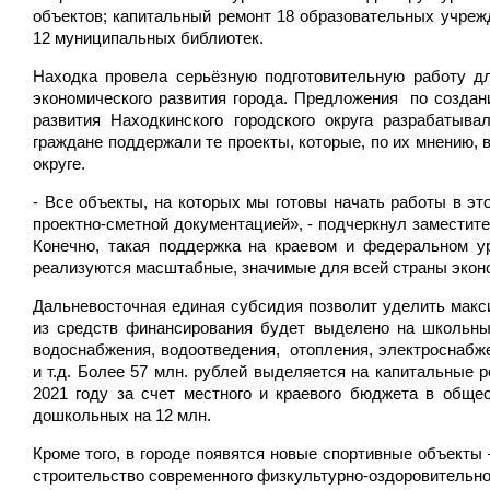
объектов; капитальный ремонт 18 образовательных учреж
12 муниципальных библиотек.
Находка провела серьёзную подготовительную работу дл
экономического развития города. Предложения по создан
развития Находкинского городского округа разрабатыв
граждане поддержали те проекты, которые, по их мнению,
округе.
- Все объекты, на которых мы готовы начать работы в э
проектно-сметной документацией», - подчеркнул заместите
Конечно, такая поддержка на краевом и федеральном ур
реализуются масштабные, значимые для всей страны экон
Дальневосточная единая субсидия позволит уделить макс
из средств финансирования будет выделено на школьные
водоснабжения, водоотведения, отопления, электроснабж
и т.д. Более 57 млн. рублей выделяется на капитальные р
2021 году за счет местного и краевого бюджета в обще
дошкольных на 12 млн.
Кроме того, в городе появятся новые спортивные объекты 
строительство современного физкультурно-оздоровительног