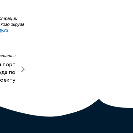
истрации
кого округа
y.ru
 статья
 порт
уда по
роекту