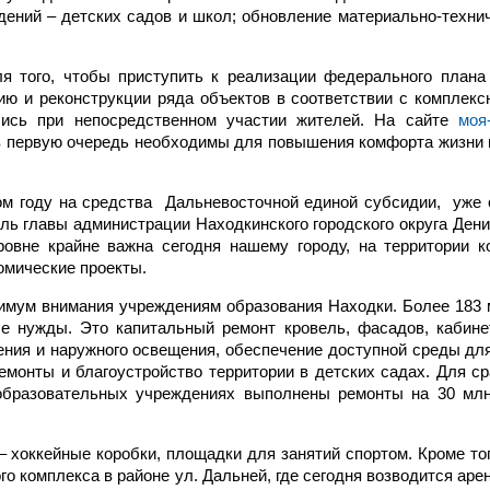
дений – детских садов и школ; обновление материально-техни
я того, чтобы приступить к реализации федерального плана
ию и реконструкции ряда объектов в соответствии с комплек
ались при непосредственном участии жителей. На сайте
моя
 в первую очередь необходимы для повышения комфорта жизни 
том году на средства Дальневосточной единой субсидии, уже
ль главы администрации Находкинского городского округа Дени
овне крайне важна сегодня нашему городу, на территории к
омические проекты.
имум внимания учреждениям образования Находки. Более 183 
 нужды. Это капитальный ремонт кровель, фасадов, кабине
ения и наружного освещения, обеспечение доступной среды дл
емонты и благоустройство территории в детских садах. Для ср
образовательных учреждениях выполнены ремонты на 30 млн
– хоккейные коробки, площадки для занятий спортом. Кроме тог
о комплекса в районе ул. Дальней, где сегодня возводится аре