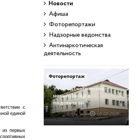
Новости
Афиша
Фоторепортажи
Надзорные ведомства
Антинаркотическая
деятельность
Фоторепортаж
У городского музея –
новый фасад с
подсветкой
ветствии с
чной единой
05.08.2026
о из первых
 спортивных