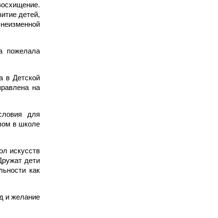
восхищение.
итие детей,
 неизменной
а пожелала
а в Детской
правлена на
словия для
вом в школе
ол искусств
Дружат дети
льности как
ед и желание