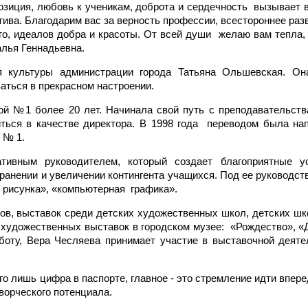
озиция, любовь к ученикам, доброта и сердечность вызывает 
тива. Благодарим вас за верность профессии, всестороннее разв
го, идеалов добра и красоты. От всей души желаю вам тепла,
алья Геннадьевна.
я культуры администрации города Татьяна Ольшевская. Он
ваться в прекрасном настроении.
й №1 более 20 лет. Начинала свой путь с преподавательств
иться в качестве директора. В 1998 года переводом была на
 № 1.
тивным руководителем, который создает благоприятные у
ранении и увеличении контингента учащихся. Под ее руководст
 рисунка», «компьютерная графика».
сов, выставок среди детских художественных школ, детских шк
 художественных выставок в городском музее: «Рождество», «
боту, Вера Чесляева принимает участие в выставочной деяте
го лишь цифра в паспорте, главное - это стремление идти впер
ворческого потенциала.