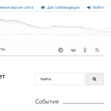
вная версия сайта
Для слабовидящих
Войти
кты
ет
События