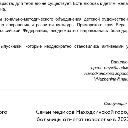
зраста, для тебя его не существует. Есть любовь к детям, жела
на.
ы зонально-методического объединения детской художестве
ло сохранения и развития культуры Приморского края Вера
оссийской Федерации», неоднократно награждалась благод
пускники, которые неоднократно становились активными у
Василис
пресс-служба ад
Находкинского городс
VVazhenina@nakh
Следующая
ого
Семьи медиков Находкинской гор
больницы отметят новоселье в 202