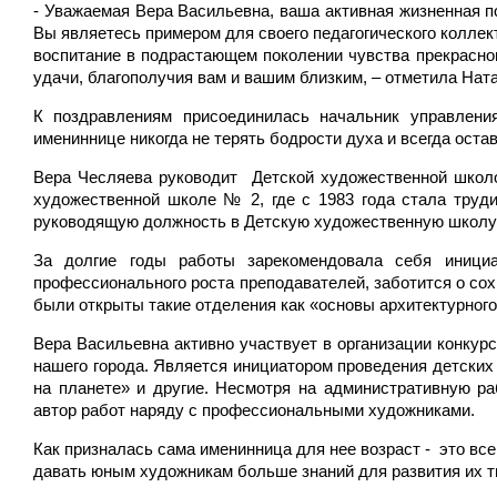
- Уважаемая Вера Васильевна, ваша активная жизненная п
Вы являетесь примером для своего педагогического коллек
воспитание в подрастающем поколении чувства прекрасно
удачи, благополучия вам и вашим близким, – отметила Нат
К поздравлениям присоединилась начальник управлени
имениннице никогда не терять бодрости духа и всегда оста
Вера Чесляева руководит Детской художественной школо
художественной школе № 2, где с 1983 года стала труд
руководящую должность в Детскую художественную школу
За долгие годы работы зарекомендовала себя инициа
профессионального роста преподавателей, заботится о сох
были открыты такие отделения как «основы архитектурного
Вера Васильевна активно участвует в организации конкур
нашего города. Является инициатором проведения детских
на планете» и другие. Несмотря на административную ра
автор работ наряду с профессиональными художниками.
Как призналась сама именинница для нее возраст - это все
давать юным художникам больше знаний для развития их т