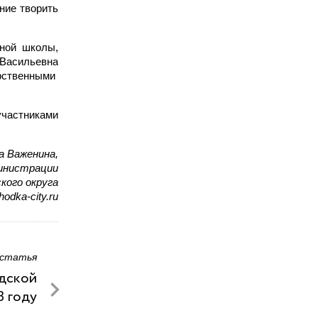
ние творить
нной школы,
 Васильевна
арственными
частниками
а Важенина,
министрации
кого округа
odka-city.ru
 статья
одской
3 году