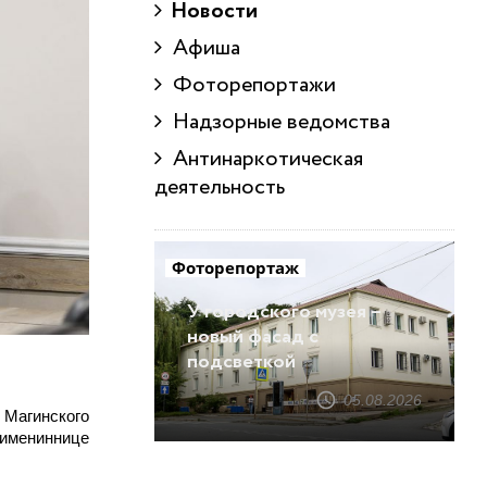
Новости
Афиша
Фоторепортажи
Надзорные ведомства
Антинаркотическая
деятельность
Фоторепортаж
У городского музея –
новый фасад с
подсветкой
05.08.2026
 Магинского
 имениннице