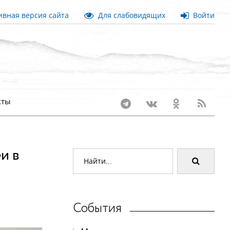
вная версия сайта
Для слабовидящих
Войти
кты
и в
События