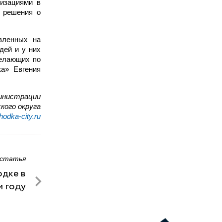
изациями в
 решения о
вленных на
дей и у них
желающих по
ка» Евгения
инистрации
кого округа
odka-city.ru
 статья
одке в
 году