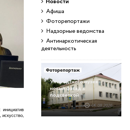
Новости
Афиша
Фоторепортажи
Надзорные ведомства
Антинаркотическая
деятельность
Фоторепортаж
У городского музея –
новый фасад с
подсветкой
05.08.2026
 инициатив
 искусство,