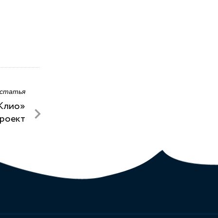
 статья
«Клио»
проект