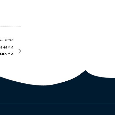
 статья
ранами
емьями