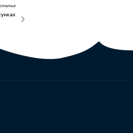
 статья
сунках