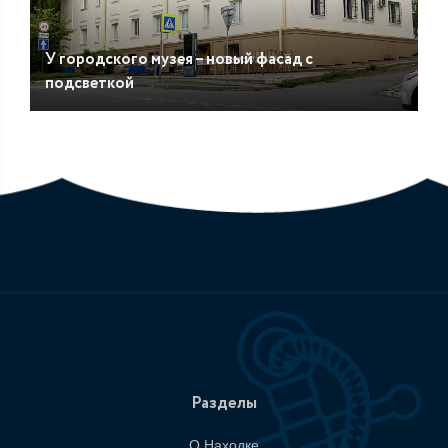
У городского музея – новый фасад с
подсветкой
Разделы
О Находке