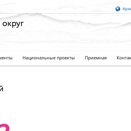
Архи
 округ
менты
Национальные проекты
Приемная
Конта
й