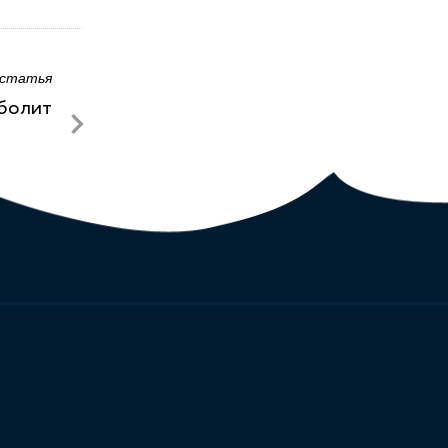
 статья
болит