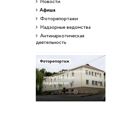
Новости
Афиша
Фоторепортажи
Надзорные ведомства
Антинаркотическая
деятельность
Фоторепортаж
У городского музея –
новый фасад с
подсветкой
05.08.2026