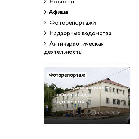
Новости
Афиша
Фоторепортажи
Надзорные ведомства
Антинаркотическая
деятельность
Фоторепортаж
У городского музея –
новый фасад с
подсветкой
05.08.2026