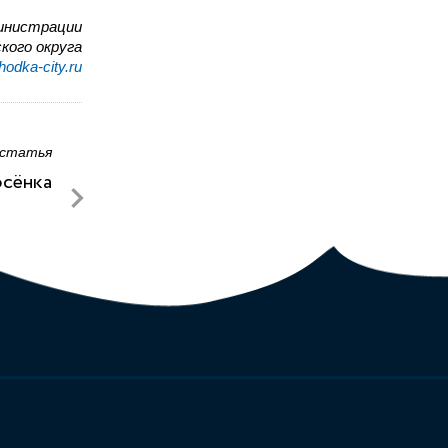
инистрации
кого округа
odka-city.ru
 статья
осёнка