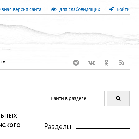
вная версия сайта
Для слабовидящих
Войти
кты
льных
нского
Разделы