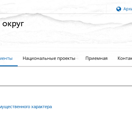
Архи
 округ
менты
Национальные проекты
Приемная
Конта
мущественного характера